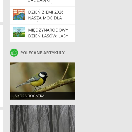
BEZPIECZEŃSTWO
PODCZAS MAJÓWKI
DZIEŃ ZIEMI 2026:
NASZA MOC DLA
LASÓW I PLANETY
MIĘDZYNARODOWY
DZIEŃ LASÓW: LASY
DLA GOSPODARKI I
BEZPIECZEŃSTWA
POLECANE ARTYKUŁY
POLECANE ARTYKUŁY
SIKORA BOGATKA