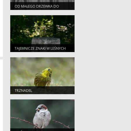
OD MAŁEGO DRZEWKA DO
WIELKIEGO LASU
TAJEMNICZE ZNAKI W LEŚNYCH
OSTĘPACH
TRZNADEL