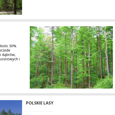
około 30%.
 przede
h dąbrów,
sosnowych i
POLSKIE LASY