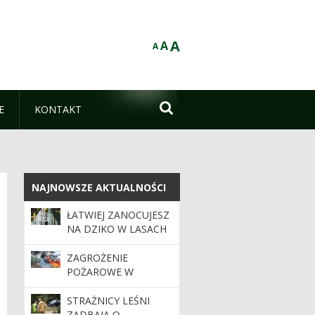
A
A
A

E
KONTAKT
NAJNOWSZE AKTUALNOŚCI
NAJNOWSZE AKTUALNOŚCI
ŁATWIEJ ZANOCUJESZ
NA DZIKO W LASACH
PAŃSTWOWYCH.
PROGRAM ZANOCUJ
ZAGROŻENIE
W LESIE W
POŻAROWE W
NADLEŚNICTWIE
LASACH. APEL O
STRZEBIELINO
OSTROŻNOŚĆ
STRAŻNICY LEŚNI
ZADBAJĄ O