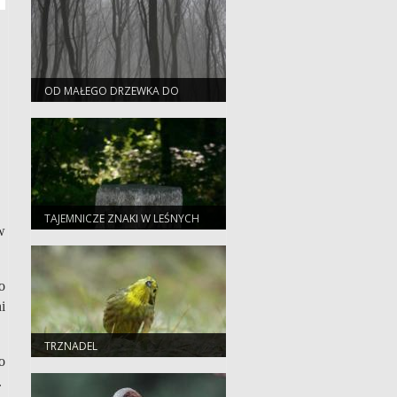
OD MAŁEGO DRZEWKA DO
WIELKIEGO LASU
TAJEMNICZE ZNAKI W LEŚNYCH
w
OSTĘPACH
o
i
TRZNADEL
o
.