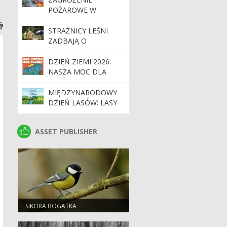
W LESIE W
POŻAROWE W
NADLEŚNICTWIE
LASACH. APEL O
STRZEBIELINO
OSTROŻNOŚĆ
STRAŻNICY LEŚNI
ZADBAJĄ O
BEZPIECZEŃSTWO
PODCZAS MAJÓWKI
DZIEŃ ZIEMI 2026:
NASZA MOC DLA
LASÓW I PLANETY
MIĘDZYNARODOWY
DZIEŃ LASÓW: LASY
DLA GOSPODARKI I
BEZPIECZEŃSTWA
ASSET PUBLISHER
ASSET PUBLISHER
SIKORA BOGATKA