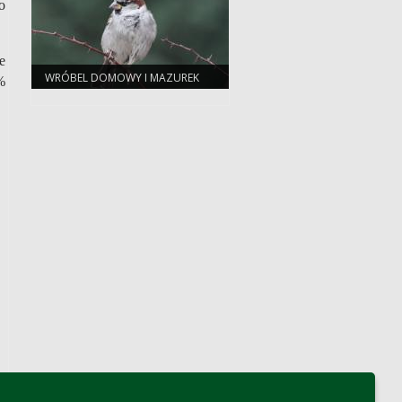
o
e
WRÓBEL DOMOWY I MAZUREK
%