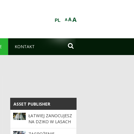
A
A
A
PL

E
KONTAKT
ASSET PUBLISHER
ASSET PUBLISHER
ŁATWIEJ ZANOCUJESZ
NA DZIKO W LASACH
PAŃSTWOWYCH.
PROGRAM ZANOCUJ
ZAGROŻENIE