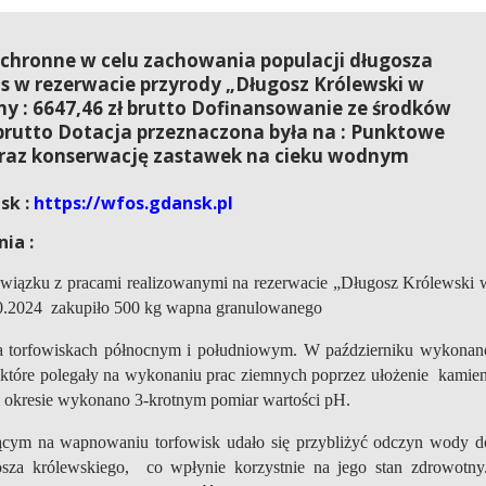
ochronne w celu zachowania populacji długosza
s w rezerwacie przyrody „Długosz Królewski w
ny : 6647,46 zł brutto Dofinansowanie ze środków
brutto Dotacja przeznaczona była na : Punktowe
oraz konserwację zastawek na cieku wodnym
sk :
https://wfos.gdansk.pl
ia :
wiązku z pracami realizowanymi na rezerwacie „Długosz Królewski 
10.2024 zakupiło 500 kg wapna granulowanego
 torfowiskach północnym i południowym. W październiku wykonan
które polegały na wykonaniu prac ziemnych poprzez ułożenie kamien
m okresie wykonano 3-krotnym pomiar wartości pH.
ącym na wapnowaniu torfowisk udało się przybliżyć odczyn wody d
gosza królewskiego, co wpłynie korzystnie na jego stan zdrowotny