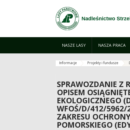
Skip to Content
Nadleśnictwo Strze
NASZE LASY
NASZA PRACA
Informacje
Projekty i fundusze
SPRAWOZDANIE Z R
OPISEM OSIĄGNIĘT
EKOLOGICZNEGO 
WFOŚ/D/412/5962/
ZAKRESU OCHRON
POMORSKIEGO (EDY