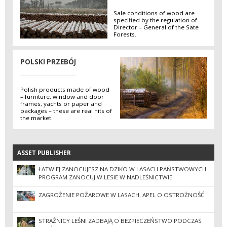
Sale conditions of wood are
specified by the regulation of
Director – General of the Sate
Forests.
POLSKI PRZEBÓJ
Polish products made of wood
– furniture, window and door
frames, yachts or paper and
packages – these are real hits of
the market.
ASSET PUBLISHER
ASSET PUBLISHER
ŁATWIEJ ZANOCUJESZ NA DZIKO W LASACH PAŃSTWOWYCH.
PROGRAM ZANOCUJ W LESIE W NADLEŚNICTWIE
STRZEBIELINO
ZAGROŻENIE POŻAROWE W LASACH. APEL O OSTROŻNOŚĆ
STRAŻNICY LEŚNI ZADBAJĄ O BEZPIECZEŃSTWO PODCZAS