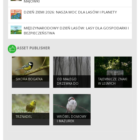
MAJÓWKI
DZIEŃ ZIEMI 2026: NASZA MOC DLA LASÓW I PLANETY
MIĘDZYNARODOWY DZIEŃ LASÓW: LASY DLA GOSPODARKI I
BEZPIECZEŃSTWA
ASSET PUBLISHER
ASSET PUBLISHER
SIKORA BOGATKA
OD MAŁEGO
TAJEMNICZE ZNAKI
DRZEWKA DO
W LEŚNYCH
WIELKIEGO LASU
OSTĘPACH
TRZNADEL
WRÓBEL DOMOWY
I MAZUREK