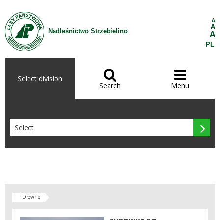
Skip to Content
A
A
Nadleśnictwo Strzebielino
A
PL


Select division
Search
Menu

Drewno